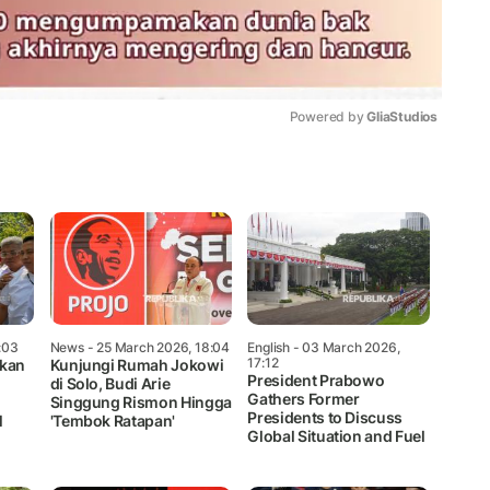
Powered by 
GliaStudios
Mute
:03
News
- 25 March 2026, 18:04
English
- 03 March 2026,
17:12
akan
Kunjungi Rumah Jokowi
President Prabowo
n
di Solo, Budi Arie
Gathers Former
Singgung Rismon Hingga
Presidents to Discuss
M
'Tembok Ratapan'
Global Situation and Fuel