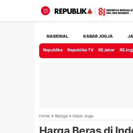
NASIONAL
KABAR JOGJA
J
Republika
Republika TV
REJabar
REJog
>
>
Home
Rejogja
Kabar Jogja
Harga Beras di Ind