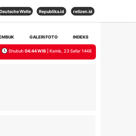
Deutsche Welle
Republika.id
retizen.id
EMBUK
GALERI FOTO
INDEKS
Shubuh
04:44 WIB
| Kamis, 23 Safar 1448