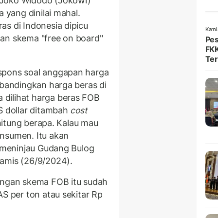
 Joko Widodo (Jokowi)
a yang dinilai mahal.
as di Indonesia dipicu
Kami
gan skema "free on board"
Pes
FKK
Ter
spons soal anggapan harga
ibandingkan harga beras di
dilihat harga beras FOB
S dollar ditambah
cost
ihitung berapa. Kalau mau
onsumen. Itu akan
i meninjau Gudang Bulog
amis (26/9/2024).
dengan skema FOB itu sudah
AS per ton atau sekitar Rp