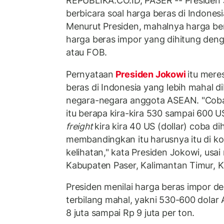
REPUBLIKA.CO.ID, PASER -- Presiden
berbicara soal harga beras di Indonesi
Menurut Presiden, mahalnya harga ber
harga beras impor yang dihitung den
atau FOB.
Pernyataan
Presiden Jokowi
itu mere
beras di Indonesia yang lebih mahal d
negara-negara anggota ASEAN. "Coba 
itu berapa kira-kira 530 sampai 600 U
freight
kira kira 40 US (dollar) coba d
membandingkan itu harusnya itu di k
kelihatan," kata Presiden Jokowi, usa
Kabupaten Paser, Kalimantan Timur, K
Presiden menilai harga beras impor 
terbilang mahal, yakni 530-600 dolar 
8 juta sampai Rp 9 juta per ton.