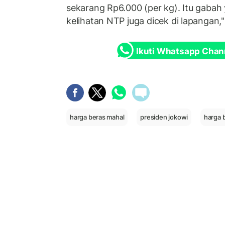
sekarang Rp6.000 (per kg). Itu gabah y
kelihatan NTP juga dicek di lapangan,"
Ikuti Whatsapp Chan
harga beras mahal
presiden jokowi
harga 