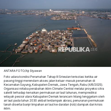
ANTARA FOTO/Aji Styawan
Foto udara kondisi Perumahan Tahap III Sriwulan terisolasi ketika air
pasang tinggi merendam akses jalan keluar-masuk perumahan di
Kecamatan Sayung, Kabupaten Demak, Jawa Tengah, Rabu (4/6/2025).
Organisasi nirlaba perubahan iklim Climate Central melalui proyeksi citra
satelit terhadap kenaikan permukaan air laut tahunan, memprediksi
wilayah pesisir utara Kabupaten Demak terancam hilang tenggelam oleh
air laut pada tahun 2030 akibat terdampak abrasi, penurunan permukaan
tanah disertai banjir limpahan air laut ke daratan (rob) dampak dari krisis
iklim.