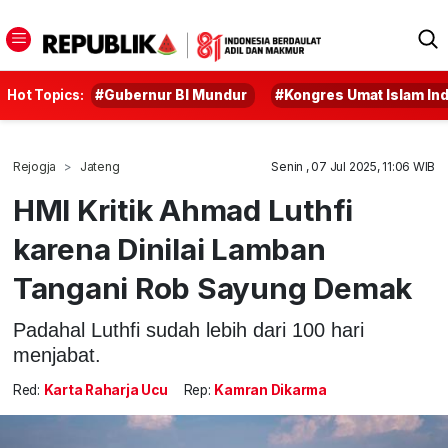
Hot Topics:
#Gubernur BI Mundur
#Kongres Umat Islam In
Rejogja
Jateng
Senin , 07 Jul 2025, 11:06 WIB
HMI Kritik Ahmad Luthfi
karena Dinilai Lamban
Tangani Rob Sayung Demak
Padahal Luthfi sudah lebih dari 100 hari
menjabat.
Red:
Karta Raharja Ucu
Rep:
Kamran Dikarma