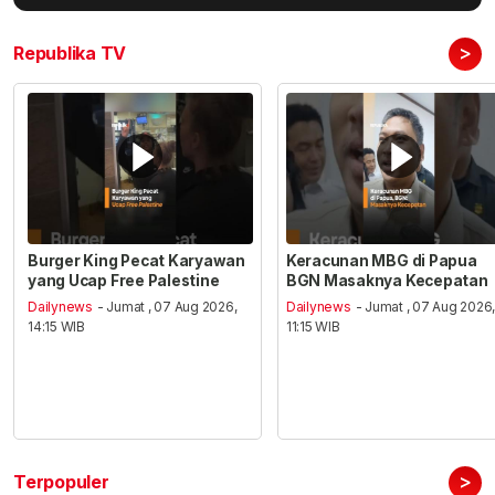
>
Republika TV
Burger King Pecat Karyawan
Keracunan MBG di Papua
yang Ucap Free Palestine
BGN Masaknya Kecepatan
Dailynews
- Jumat , 07 Aug 2026,
Dailynews
- Jumat , 07 Aug 2026
14:15 WIB
11:15 WIB
>
Terpopuler