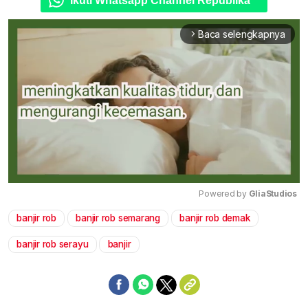
Ikuti Whatsapp Channel Republika
Baca selengkapnya
arrow_forward_ios
Powered by 
GliaStudios
banjir rob
banjir rob semarang
banjir rob demak
Mute
banjir rob serayu
banjir