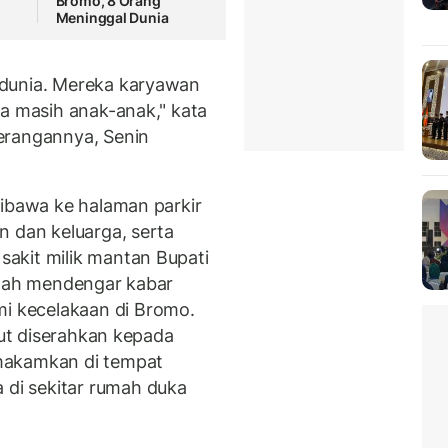
Bromo, 8 Orang
Meninggal Dunia
 dunia. Mereka karyawan
ya masih anak-anak," kata
erangannya, Senin
dibawa ke halaman parkir
n dan keluarga, serta
akit milik mantan Bupati
elah mendengar kabar
 kecelakaan di Bromo.
but diserahkan kepada
makamkan di tempat
di sekitar rumah duka