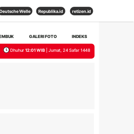
Deutsche Welle
Republika.id
retizen.id
EMBUK
GALERI FOTO
INDEKS
Dhuhur
12:01 WIB
| Jumat, 24 Safar 1448