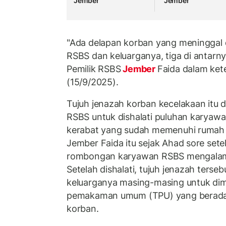
Jember
Jember
"Ada delapan korban yang meninggal
RSBS dan keluarganya, tiga di antarn
Pemilik RSBS
Jember
Faida dalam ket
(15/9/2025).
Tujuh jenazah korban kecelakaan itu 
RSBS untuk dishalati puluhan karyawa
kerabat yang sudah memenuhi rumah s
Jember Faida itu sejak Ahad sore set
rombongan karyawan RSBS mengalami
Setelah dishalati, tujuh jenazah terse
keluarganya masing-masing untuk di
pemakaman umum (TPU) yang berada 
korban.