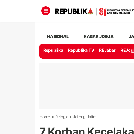
NASIONAL
KABAR JOGJA
J
Republika
Republika TV
REJabar
REJog
>
>
Home
Rejogja
Jateng Jatim
7 Korban Kecelaka