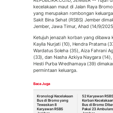
REPUBLIKA.CO.ID, JEMBER -- Tujuh da
kecelakaan maut di Jalan Raya Bromo
yang merupakan rombongan keluarga
Sakit Bina Sehat (RSBS) Jember dim
Jember, Jawa Timur, Ahad (14/9/2025
Ketujuh jenazah korban yang dibawa k
Kayila Nurjati (10), Hendra Pratama (3
Wardatus Soleha (35), Aiza Fahrani Agu
(33), dan Nasha Azkiya Naygara (14)
Hesti Purba Wredhamaya (39) dimaka
permintaan keluarga.
Baca Juga
Kronologi Kecelakaan
52 Karyawan RSB
Bus di Bromo yang
Korban Kecelakaa
Tewaskan 8
Bus di Bromo DIb
Karyawan RSBS
Pakai 23 Ambulan