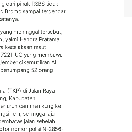
g dari pihak RSBS tidak
g Bromo sampai terdengar
katanya.
 yang meninggal tersebut,
n, yakni Hendra Pratama
ya kecelakaan maut
 P-7221-UG yang membawa
Jember dikemudikan Al
 penumpang 52 orang
ra (TKP) di Jalan Raya
ng, Kabupaten
 menurun dan menikung ke
ngsi rem, sehingga laju
embatas jalan sebelah
tor nomor polisi N-2856-