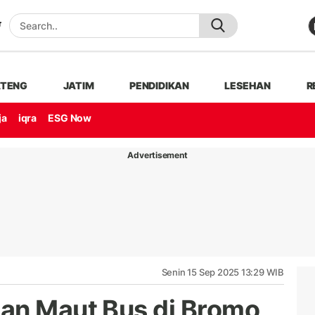
ATENG
JATIM
PENDIDIKAN
LESEHAN
R
ja
iqra
ESG Now
Advertisement
Senin 15 Sep 2025 13:29 WIB
an Maut Bus di Bromo