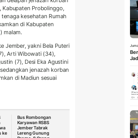
ri delapan jenazah korban
, Kabupaten Probolinggo,
 tenaga kesehatan Rumah
akamkan di Kabupaten
) malam.
e Jember, yakni Bela Puteri
Juma
Ber
7), Arti Wibowati (34),
Jad
stin (7), Desi Eka Agustini
, sedangkan jenazah korban
mkan di Madiun sesuai
S
Bus Rombongan
n
Karyawan RSBS
awa
Jember Tabrak
s ke
Lereng Gunung