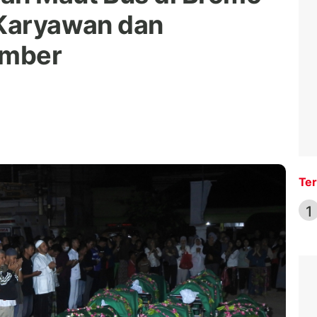
 Karyawan dan
ember
Ter
1