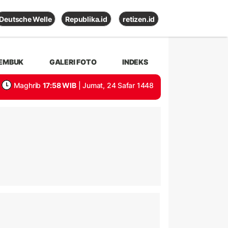
Deutsche Welle
Republika.id
retizen.id
EMBUK
GALERI FOTO
INDEKS
Maghrib
17:58 WIB
| Jumat, 24 Safar 1448