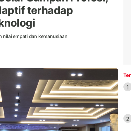
aptif terhadap
knologi
n nilai empati dan kemanusiaan
Ter
1
2