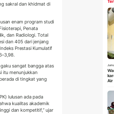
Ter
ng sakral dan khidmat di
ulusan enam program studi
Fisioterapi, Penata
k, dan Radiologi. Total
esi dan 405 dari jenjang
Indeks Prestasi Kumulatif
6–3,98.
engaku sangat bangga atas
Juma
War
si itu menunjukkan
kar
berada di tingkat yang
Air
IPK) lulusan ada pada
bahwa kualitas akademik
nggi dan kompetitif,” ujar