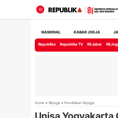
NASIONAL
KABAR JOGJA
J
Republika
Republika TV
REJabar
REJog
>
>
Home
Rejogja
Pendidikan Rejogja
Unisa Yogyakarta 