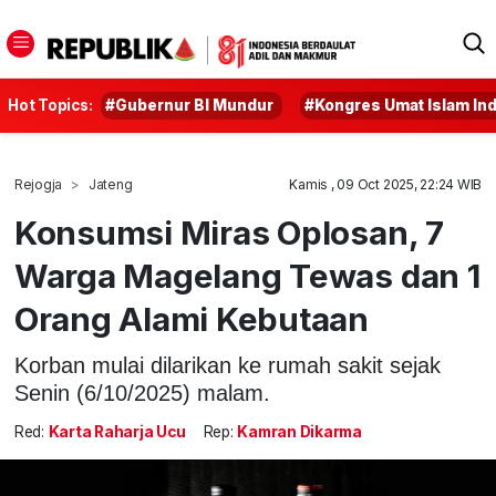
Hot Topics:
#Gubernur BI Mundur
#Kongres Umat Islam In
Rejogja
Jateng
Kamis , 09 Oct 2025, 22:24 WIB
Konsumsi Miras Oplosan, 7
Warga Magelang Tewas dan 1
Orang Alami Kebutaan
Korban mulai dilarikan ke rumah sakit sejak
Senin (6/10/2025) malam.
Red:
Karta Raharja Ucu
Rep:
Kamran Dikarma