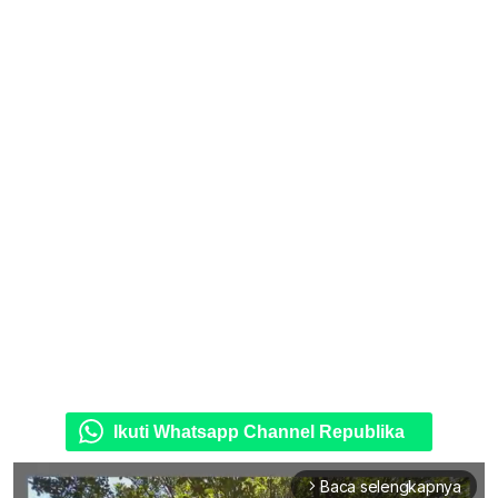
Ikuti Whatsapp Channel Republika
Baca selengkapnya
arrow_forward_ios