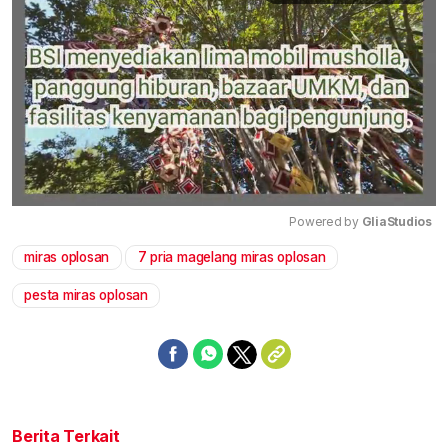
Powered by 
GliaStudios
miras oplosan
7 pria magelang miras oplosan
Mute
pesta miras oplosan
Berita Terkait