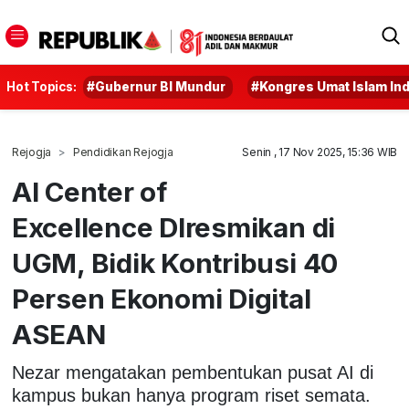
Hot Topics:
#Gubernur BI Mundur
#Kongres Umat Islam In
Rejogja
Pendidikan Rejogja
Senin , 17 Nov 2025, 15:36 WIB
AI Center of
Excellence DIresmikan di
UGM, Bidik Kontribusi 40
Persen Ekonomi Digital
ASEAN
Nezar mengatakan pembentukan pusat AI di
kampus bukan hanya program riset semata.