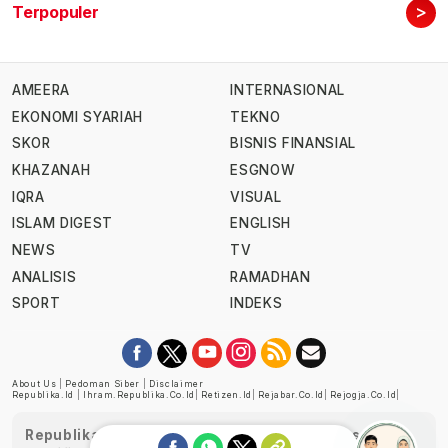
>
Terpopuler
AMEERA
INTERNASIONAL
EKONOMI SYARIAH
TEKNO
SKOR
BISNIS FINANSIAL
KHAZANAH
ESGNOW
IQRA
VISUAL
ISLAM DIGEST
ENGLISH
NEWS
TV
ANALISIS
RAMADHAN
SPORT
INDEKS
About Us
|
Pedoman Siber
|
Disclaimer
Republika.id
|
Ihram.republika.co.id
|
Retizen.id
|
Rejabar.co.id
|
Rejogja.co.id
|
Republika telah diverifikasi oleh Dewan Pers