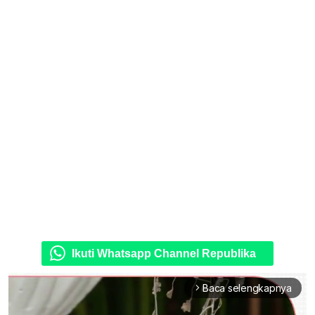
Ikuti Whatsapp Channel Republika
Baca selengkapnya
arrow_forward_ios