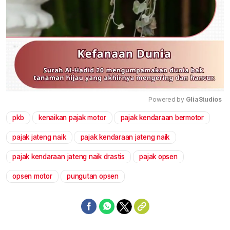
Powered by 
GliaStudios
pkb
kenaikan pajak motor
pajak kendaraan bermotor
Mute
pajak jateng naik
pajak kendaraan jateng naik
pajak kendaraan jateng naik drastis
pajak opsen
opsen motor
pungutan opsen