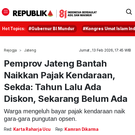
Hot Topics:
#Gubernur BI Mundur
#Kongres Umat Islam In
Rejogja
Jateng
Jumat , 13 Feb 2026, 17:45 WIB
Pemprov Jateng Bantah
Naikkan Pajak Kendaraan,
Sekda: Tahun Lalu Ada
Diskon, Sekarang Belum Ada
Warga mengeluh bayar pajak kendaraan naik
gara-gara pungutan opsen.
Red:
Karta Raharja Ucu
Rep:
Kamran Dikarma