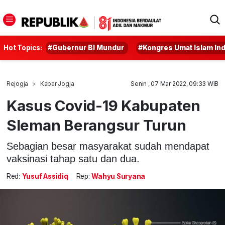
Hot Topics:
#Gubernur BI Mundur
#Kongres Umat Islam In
Rejogja
Kabar Jogja
Senin , 07 Mar 2022, 09:33 WIB
Kasus Covid-19 Kabupaten
Sleman Berangsur Turun
Sebagian besar masyarakat sudah mendapat
vaksinasi tahap satu dan dua.
Red:
Yusuf Assidiq
Rep:
Wahyu Suryana