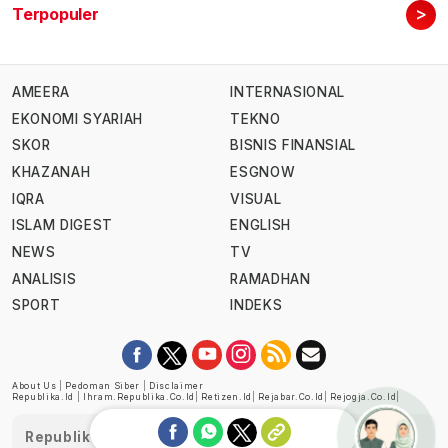
>
Terpopuler
AMEERA
INTERNASIONAL
EKONOMI SYARIAH
TEKNO
SKOR
BISNIS FINANSIAL
KHAZANAH
ESGNOW
IQRA
VISUAL
ISLAM DIGEST
ENGLISH
NEWS
TV
ANALISIS
RAMADHAN
SPORT
INDEKS
About Us
|
Pedoman Siber
|
Disclaimer
Republika.id
|
Ihram.republika.co.id
|
Retizen.id
|
Rejabar.co.id
|
Rejogja.co.id
|
Republika telah diverifikasi oleh Dewan Pers