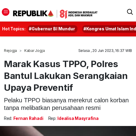
Hot Topics:
#Gubernur BI Mundur
#Kongres Umat Islam In
Rejogja
Kabar Jogja
Selasa , 20 Jun 2023, 16:37 WIB
Marak Kasus TPPO, Polres
Bantul Lakukan Serangkaian
Upaya Preventif
Pelaku TPPO biasanya merekrut calon korban
tanpa melibatkan perusahaan resmi
Red:
Fernan Rahadi
Rep:
Idealisa Masyrafina