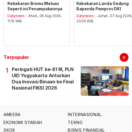
Kebakaran Bromo Meluas
Kebakaran Landa Gedung
Seperti ini Penampakannya
Bapenda Pemprov DKI
Dailynews
- Ahad , 09 Aug 2026,
Dailynews
- Jumat , 07 Aug 2026
11:15 WIB
23:00 WIB
>
Terpopuler
Peringati HUT ke-81 RI, PLN
1
UID Yogyakarta Antarkan
Dua Inovasi Binaan ke Final
Nasional FIKSI 2026
AMEERA
INTERNASIONAL
EKONOMI SYARIAH
TEKNO
SKOR
BISNIS FINANSIAL