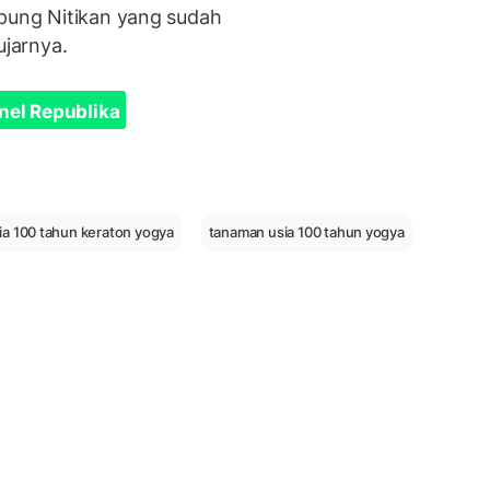
mpung Nitikan yang sudah
ujarnya.
nel Republika
ia 100 tahun keraton yogya
tanaman usia 100 tahun yogya