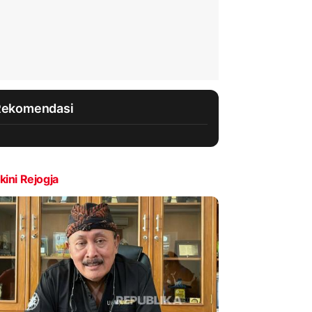
Rekomendasi
kini Rejogja