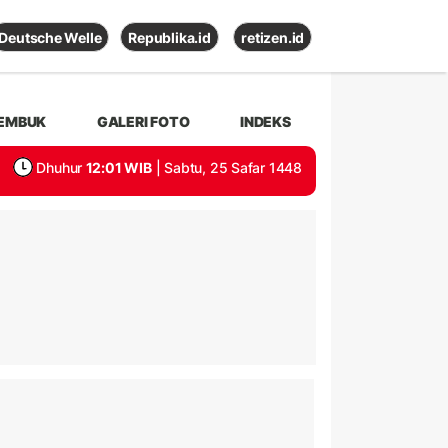
Deutsche Welle
Republika.id
retizen.id
EMBUK
GALERI FOTO
INDEKS
Dhuhur
12:01 WIB
| Sabtu, 25 Safar 1448