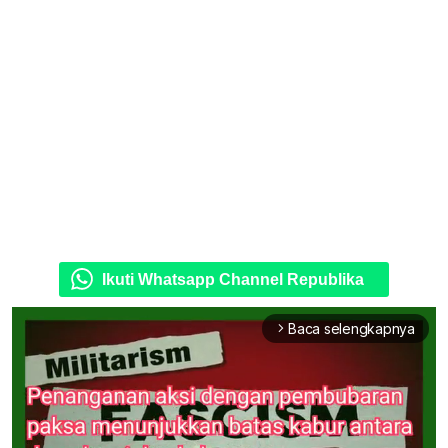
Ikuti Whatsapp Channel Republika
Baca selengkapnya
arrow_forward_ios