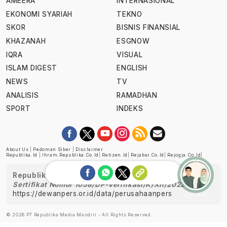
AMEERA
INTERNASIONAL
EKONOMI SYARIAH
TEKNO
SKOR
BISNIS FINANSIAL
KHAZANAH
ESGNOW
IQRA
VISUAL
ISLAM DIGEST
ENGLISH
NEWS
TV
ANALISIS
RAMADHAN
SPORT
INDEKS
About Us
|
Pedoman Siber
|
Disclaimer
Republika.id
|
Ihram.republika.co.id
|
Retizen.id
|
Rejabar.co.id
|
Rejogja.co.id
|
Republika telah diverifikasi oleh Dewan Pers
Sertifikat Nomor 1058/DP-Verifikasi/K/XII/2022
https://dewanpers.or.id/data/perusahaanpers
Ask me!
© 2026 PT Republika Media Mandiri - All Rights Reserved.