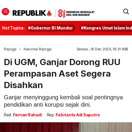
Hot Topics:
#Gubernur BI Mundur
#Kongres Umat Islam In
Rejogja
Nasional Rejogja
Selasa , 19 Dec 2023, 16:31 WIB
Di UGM, Ganjar Dorong RUU
Perampasan Aset Segera
Disahkan
Ganjar menyinggung kembali soal pentingnya
pendidikan anti korupsi sejak dini.
Red:
Fernan Rahadi
Rep:
Febrianto Adi Saputro