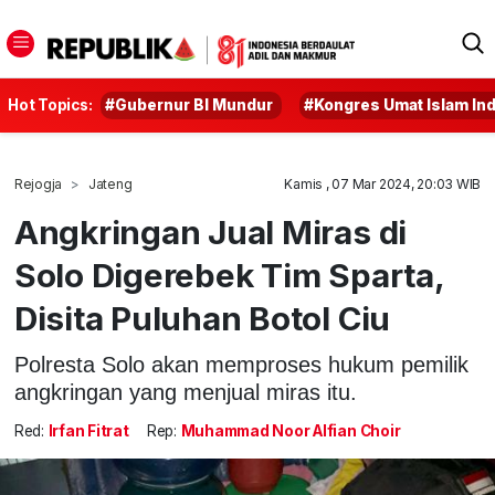
Hot Topics:
#Gubernur BI Mundur
#Kongres Umat Islam In
Rejogja
Jateng
Kamis , 07 Mar 2024, 20:03 WIB
Angkringan Jual Miras di
Solo Digerebek Tim Sparta,
Disita Puluhan Botol Ciu
Polresta Solo akan memproses hukum pemilik
angkringan yang menjual miras itu.
Red:
Irfan Fitrat
Rep:
Muhammad Noor Alfian Choir