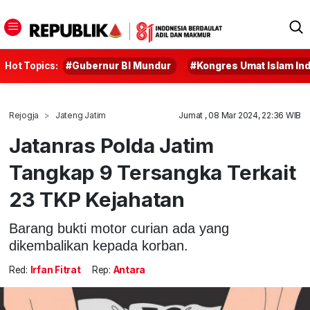
Hot Topics:
#Gubernur BI Mundur
#Kongres Umat Islam In
Rejogja
Jateng Jatim
Jumat , 08 Mar 2024, 22:36 WIB
Jatanras Polda Jatim
Tangkap 9 Tersangka Terkait
23 TKP Kejahatan
Barang bukti motor curian ada yang
dikembalikan kepada korban.
Red:
Irfan Fitrat
Rep:
Antara