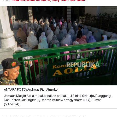
ANTARA FOTO/Andreas Fitri Atmoko
Jamaah Masjid Aolia melaksanakan sholat Idul Fitri di Giriharjo, Panggang,
Kabupaten Gunungkidul, Daerah Istimewa Yogyakarta (DIY), Jumat
(5/4/2024).