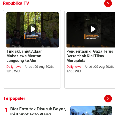
>
Republika TV
Tindak Lanjut Aduan
Penderitaan di Gaza Terus
Mahasiswa Mentan
Bertambah Kini Tikus
Langsung ke Alor
Merajalela
Dailynews
- Ahad , 09 Aug 2026,
Dailynews
- Ahad , 09 Aug 2026,
18:15 WIB
17:00 WIB
>
Terpopuler
Biar Foto tak Disuruh Bayar,
1
Ini 4 Spot Foto Plang