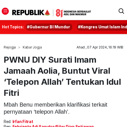
Hot Topics:
#Gubernur BI Mundur
#Kongres Umat Islam In
Rejogja
Kabar Jogja
Ahad , 07 Apr 2024, 16:19 WIB
PWNU DIY Surati Imam
Jamaah Aolia, Buntut Viral
‘Telepon Allah’ Tentukan Idul
Fitri
Mbah Benu memberikan klarifikasi terkait
pernyataan ‘telepon Allah’.
Red:
Irfan Fitrat
Rep:
Febrianto Adi Saputro/Silvy Dian Setiawan