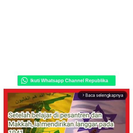
Ikuti Whatsapp Channel Republika
Baca selengkapnya
arrow_forward_ios