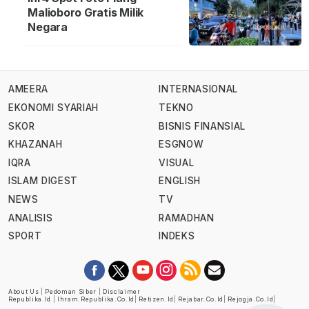
Malioboro Gratis Milik
Negara
AMEERA
INTERNASIONAL
EKONOMI SYARIAH
TEKNO
SKOR
BISNIS FINANSIAL
KHAZANAH
ESGNOW
IQRA
VISUAL
ISLAM DIGEST
ENGLISH
NEWS
TV
ANALISIS
RAMADHAN
SPORT
INDEKS
About Us
|
Pedoman Siber
|
Disclaimer
Republika.id
|
Ihram.republika.co.id
|
Retizen.id
|
Rejabar.co.id
|
Rejogja.co.id
|