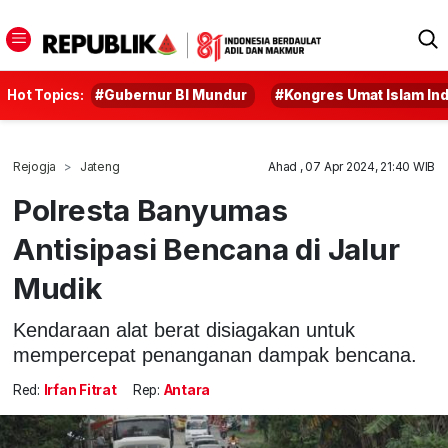
Hot Topics:
#Gubernur BI Mundur
#Kongres Umat Islam In
Rejogja
Jateng
Ahad , 07 Apr 2024, 21:40 WIB
Polresta Banyumas
Antisipasi Bencana di Jalur
Mudik
Kendaraan alat berat disiagakan untuk
mempercepat penanganan dampak bencana.
Red:
Irfan Fitrat
Rep:
Antara