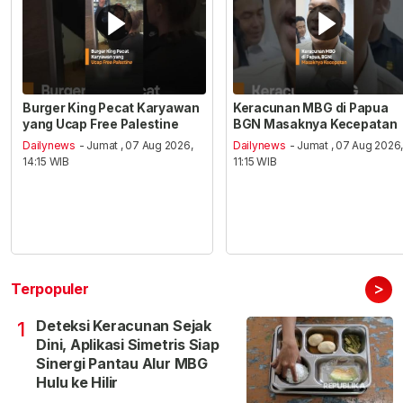
Burger King Pecat Karyawan
Keracunan MBG di Papua
yang Ucap Free Palestine
BGN Masaknya Kecepatan
Dailynews
- Jumat , 07 Aug 2026,
Dailynews
- Jumat , 07 Aug 2026
14:15 WIB
11:15 WIB
>
Terpopuler
Deteksi Keracunan Sejak
1
Dini, Aplikasi Simetris Siap
Sinergi Pantau Alur MBG
Hulu ke Hilir