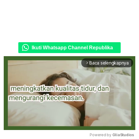
Ikuti Whatsapp Channel Republika
Baca selengkapnya
arrow_forward_ios
Powered by 
GliaStudios