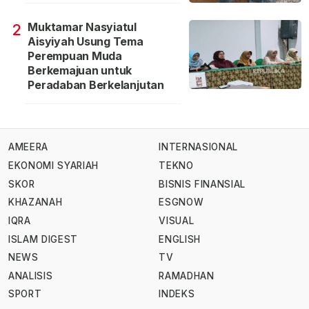
Muktamar Nasyiatul
2
Aisyiyah Usung Tema
Perempuan Muda
Berkemajuan untuk
Peradaban Berkelanjutan
AMEERA
INTERNASIONAL
EKONOMI SYARIAH
TEKNO
SKOR
BISNIS FINANSIAL
KHAZANAH
ESGNOW
IQRA
VISUAL
ISLAM DIGEST
ENGLISH
NEWS
TV
ANALISIS
RAMADHAN
SPORT
INDEKS