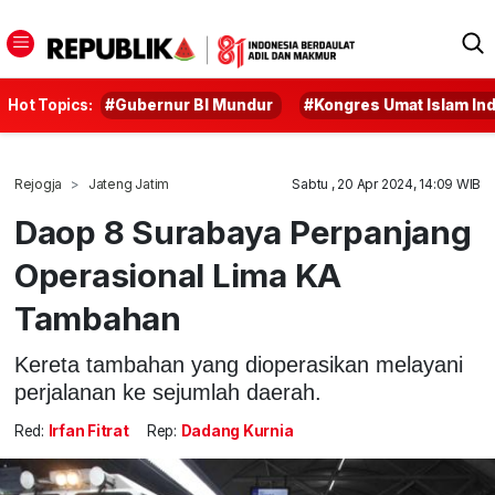
Hot Topics:
#Gubernur BI Mundur
#Kongres Umat Islam In
Rejogja
Jateng Jatim
Sabtu , 20 Apr 2024, 14:09 WIB
Daop 8 Surabaya Perpanjang
Operasional Lima KA
Tambahan
Kereta tambahan yang dioperasikan melayani
perjalanan ke sejumlah daerah.
Red:
Irfan Fitrat
Rep:
Dadang Kurnia