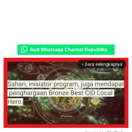
Ikuti Whatsapp Channel Republika
Baca selengkapnya
arrow_forward_ios