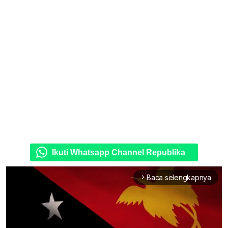
Ikuti Whatsapp Channel Republika
Baca selengkapnya
arrow_forward_ios