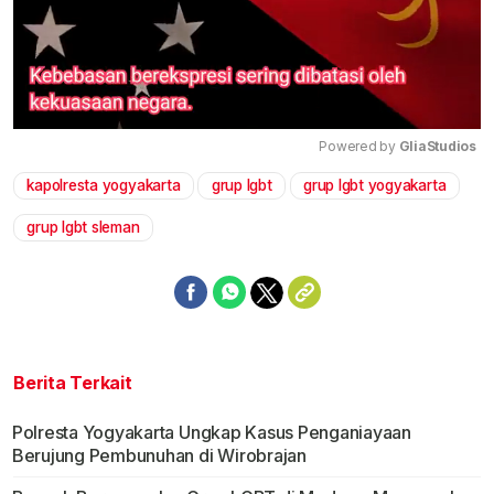
Powered by 
GliaStudios
kapolresta yogyakarta
grup lgbt
grup lgbt yogyakarta
Mute
grup lgbt sleman
Berita Terkait
Polresta Yogyakarta Ungkap Kasus Penganiayaan
Berujung Pembunuhan di Wirobrajan