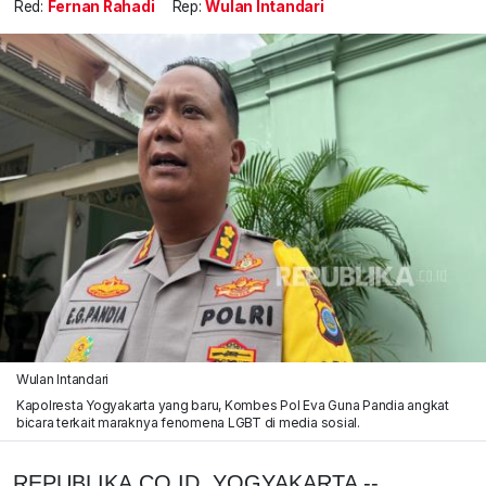
Red:
Fernan Rahadi
Rep:
Wulan Intandari
Wulan Intandari
Kapolresta Yogyakarta yang baru, Kombes Pol Eva Guna Pandia angkat
bicara terkait maraknya fenomena LGBT di media sosial.
REPUBLIKA.CO.ID, YOGYAKARTA --