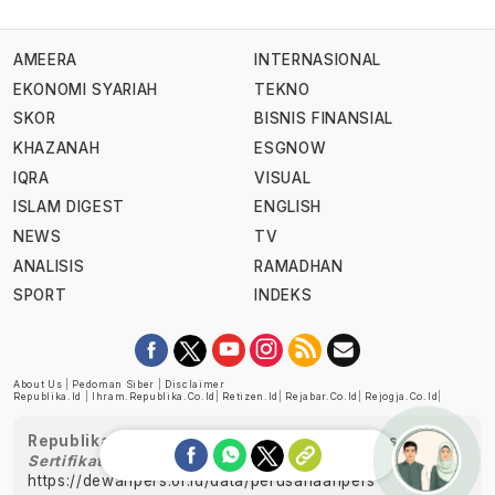
AMEERA
INTERNASIONAL
EKONOMI SYARIAH
TEKNO
SKOR
BISNIS FINANSIAL
KHAZANAH
ESGNOW
IQRA
VISUAL
ISLAM DIGEST
ENGLISH
NEWS
TV
ANALISIS
RAMADHAN
SPORT
INDEKS
About Us
|
Pedoman Siber
|
Disclaimer
Republika.id
|
Ihram.republika.co.id
|
Retizen.id
|
Rejabar.co.id
|
Rejogja.co.id
|
Republika telah diverifikasi oleh Dewan Pers
Sertifikat Nomor 1058/DP-Verifikasi/K/XII/2022
https://dewanpers.or.id/data/perusahaanpers