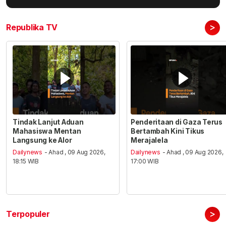
>
Republika TV
Tindak Lanjut Aduan
Penderitaan di Gaza Terus
Mahasiswa Mentan
Bertambah Kini Tikus
Langsung ke Alor
Merajalela
Dailynews
- Ahad , 09 Aug 2026,
Dailynews
- Ahad , 09 Aug 2026,
18:15 WIB
17:00 WIB
>
Terpopuler