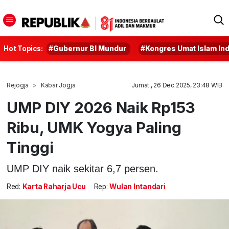
Hot Topics:
#Gubernur BI Mundur
#Kongres Umat Islam In
Rejogja
Kabar Jogja
Jumat , 26 Dec 2025, 23:48 WIB
UMP DIY 2026 Naik Rp153
Ribu, UMK Yogya Paling
Tinggi
UMP DIY naik sekitar 6,7 persen.
Red:
Karta Raharja Ucu
Rep:
Wulan Intandari