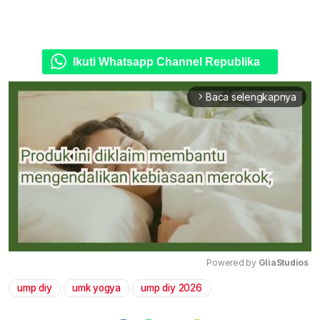
Ikuti Whatsapp Channel Republika
Baca selengkapnya
arrow_forward_ios
Powered by 
GliaStudios
ump diy
umk yogya
ump diy 2026
Mute