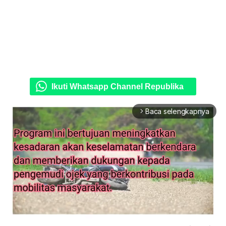
Ikuti Whatsapp Channel Republika
Baca selengkapnya
arrow_forward_ios