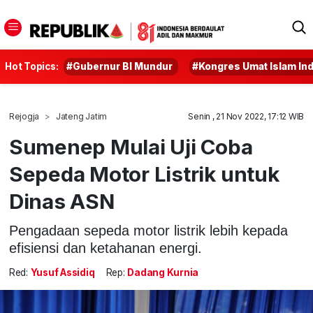
Hot Topics:
#Gubernur BI Mundur
#Kongres Umat Islam In
Rejogja
Jateng Jatim
Senin , 21 Nov 2022, 17:12 WIB
Sumenep Mulai Uji Coba
Sepeda Motor Listrik untuk
Dinas ASN
Pengadaan sepeda motor listrik lebih kepada
efisiensi dan ketahanan energi.
Red:
Yusuf Assidiq
Rep:
Dadang Kurnia