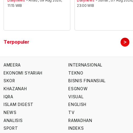
Dailynews
- Ahad , 09 Aug 2026,
Dailynews
- Jumat , 07 Aug 2026
11:15 WIB
23:00 WIB
>
Terpopuler
AMEERA
INTERNASIONAL
EKONOMI SYARIAH
TEKNO
SKOR
BISNIS FINANSIAL
KHAZANAH
ESGNOW
IQRA
VISUAL
ISLAM DIGEST
ENGLISH
NEWS
TV
ANALISIS
RAMADHAN
SPORT
INDEKS