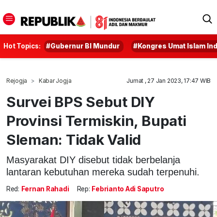
Hot Topics:
#Gubernur BI Mundur
#Kongres Umat Islam In
Rejogja
Kabar Jogja
Jumat , 27 Jan 2023, 17:47 WIB
Survei BPS Sebut DIY
Provinsi Termiskin, Bupati
Sleman: Tidak Valid
Masyarakat DIY disebut tidak berbelanja
lantaran kebutuhan mereka sudah terpenuhi.
Red:
Fernan Rahadi
Rep:
Febrianto Adi Saputro