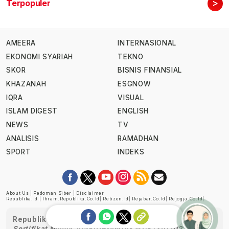
>
Terpopuler
AMEERA
INTERNASIONAL
EKONOMI SYARIAH
TEKNO
SKOR
BISNIS FINANSIAL
KHAZANAH
ESGNOW
IQRA
VISUAL
ISLAM DIGEST
ENGLISH
NEWS
TV
ANALISIS
RAMADHAN
SPORT
INDEKS
About Us
|
Pedoman Siber
|
Disclaimer
Republika.id
|
Ihram.republika.co.id
|
Retizen.id
|
Rejabar.co.id
|
Rejogja.co.id
|
Republika telah diverifikasi oleh Dewan Pers
Sertifikat Nomor 1058/DP-Verifikasi/K/XII/2022