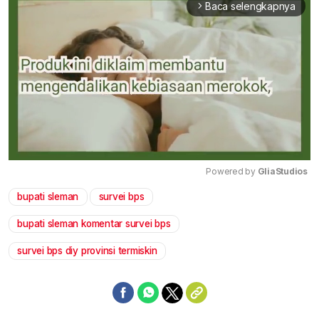
Baca selengkapnya
arrow_forward_ios
Powered by 
GliaStudios
bupati sleman
survei bps
Mute
bupati sleman komentar survei bps
survei bps diy provinsi termiskin