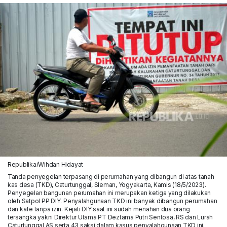
Republika/Wihdan Hidayat
Tanda penyegelan terpasang di perumahan yang dibangun di atas tanah
kas desa (TKD), Caturtunggal, Sleman, Yogyakarta, Kamis (18/5/2023).
Penyegelan bangunan perumahan ini merupakan ketiga yang dilakukan
oleh Satpol PP DIY. Penyalahgunaan TKD ini banyak dibangun perumahan
dan kafe tanpa izin. Kejati DIY saat ini sudah menahan dua orang
tersangka yakni Direktur Utama PT Deztama Putri Sentosa, RS dan Lurah
Caturtunggal AS serta 43 saksi dalam kasus penyalahgunaan TKD ini.