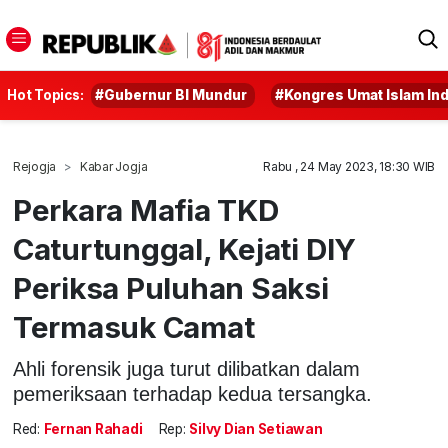
Hot Topics:
#Gubernur BI Mundur
#Kongres Umat Islam In
Rejogja
Kabar Jogja
Rabu , 24 May 2023, 18:30 WIB
Perkara Mafia TKD
Caturtunggal, Kejati DIY
Periksa Puluhan Saksi
Termasuk Camat
Ahli forensik juga turut dilibatkan dalam
pemeriksaan terhadap kedua tersangka.
Red:
Fernan Rahadi
Rep:
Silvy Dian Setiawan