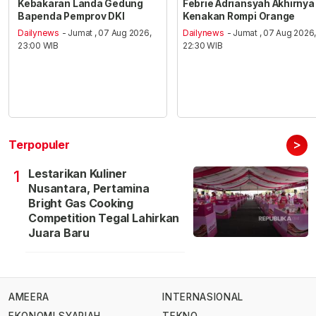
Kebakaran Landa Gedung
Febrie Adriansyah Akhirnya
Bapenda Pemprov DKI
Kenakan Rompi Orange
Dailynews
- Jumat , 07 Aug 2026,
Dailynews
- Jumat , 07 Aug 2026
23:00 WIB
22:30 WIB
>
Terpopuler
Lestarikan Kuliner
1
Nusantara, Pertamina
Bright Gas Cooking
Competition Tegal Lahirkan
Juara Baru
AMEERA
INTERNASIONAL
EKONOMI SYARIAH
TEKNO