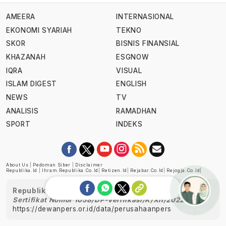
AMEERA
INTERNASIONAL
EKONOMI SYARIAH
TEKNO
SKOR
BISNIS FINANSIAL
KHAZANAH
ESGNOW
IQRA
VISUAL
ISLAM DIGEST
ENGLISH
NEWS
TV
ANALISIS
RAMADHAN
SPORT
INDEKS
About Us
|
Pedoman Siber
|
Disclaimer
Republika.id
|
Ihram.republika.co.id
|
Retizen.id
|
Rejabar.co.id
|
Rejogja.co.id
|
Republika telah diverifikasi oleh Dewan Pers
Sertifikat Nomor 1058/DP-Verifikasi/K/XII/2022
https://dewanpers.or.id/data/perusahaanpers
Ask me!