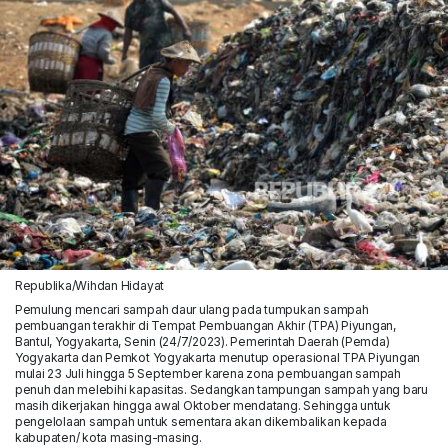
Republika/Wihdan Hidayat
Pemulung mencari sampah daur ulang pada tumpukan sampah
pembuangan terakhir di Tempat Pembuangan Akhir (TPA) Piyungan,
Bantul, Yogyakarta, Senin (24/7/2023). Pemerintah Daerah (Pemda)
Yogyakarta dan Pemkot Yogyakarta menutup operasional TPA Piyungan
mulai 23 Juli hingga 5 September karena zona pembuangan sampah
penuh dan melebihi kapasitas. Sedangkan tampungan sampah yang baru
masih dikerjakan hingga awal Oktober mendatang. Sehingga untuk
pengelolaan sampah untuk sementara akan dikembalikan kepada
kabupaten/ kota masing-masing.