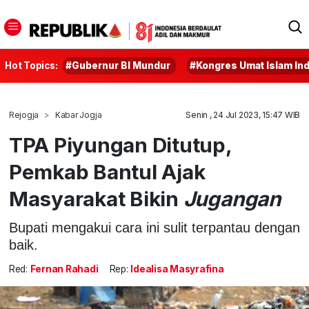
Hot Topics:
#Gubernur BI Mundur
#Kongres Umat Islam In
Rejogja
Kabar Jogja
Senin , 24 Jul 2023, 15:47 WIB
TPA Piyungan Ditutup,
Pemkab Bantul Ajak
Masyarakat Bikin
Jugangan
Bupati mengakui cara ini sulit terpantau dengan
baik.
Red:
Fernan Rahadi
Rep:
Idealisa Masyrafina