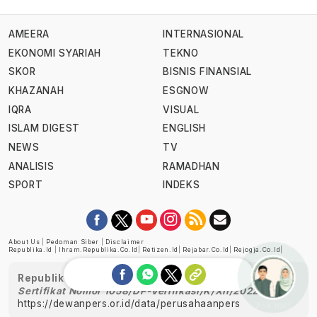
AMEERA
INTERNASIONAL
EKONOMI SYARIAH
TEKNO
SKOR
BISNIS FINANSIAL
KHAZANAH
ESGNOW
IQRA
VISUAL
ISLAM DIGEST
ENGLISH
NEWS
TV
ANALISIS
RAMADHAN
SPORT
INDEKS
About Us
|
Pedoman Siber
|
Disclaimer
Republika.id
|
Ihram.republika.co.id
|
Retizen.id
|
Rejabar.co.id
|
Rejogja.co.id
|
Republika telah diverifikasi oleh Dewan Pers
Sertifikat Nomor 1058/DP-Verifikasi/K/XII/2022
https://dewanpers.or.id/data/perusahaanpers
Ask me!