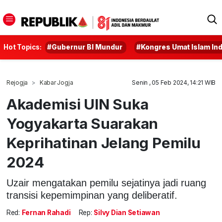
Hot Topics:
#Gubernur BI Mundur
#Kongres Umat Islam In
Rejogja
Kabar Jogja
Senin , 05 Feb 2024, 14:21 WIB
Akademisi UIN Suka
Yogyakarta Suarakan
Keprihatinan Jelang Pemilu
2024
Uzair mengatakan pemilu sejatinya jadi ruang
transisi kepemimpinan yang deliberatif.
Red:
Fernan Rahadi
Rep:
Silvy Dian Setiawan