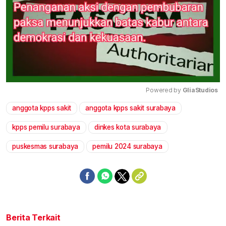
Powered by 
GliaStudios
anggota kpps sakit
anggota kpps sakit surabaya
Mute
kpps pemilu surabaya
dinkes kota surabaya
puskesmas surabaya
pemilu 2024 surabaya
Berita Terkait