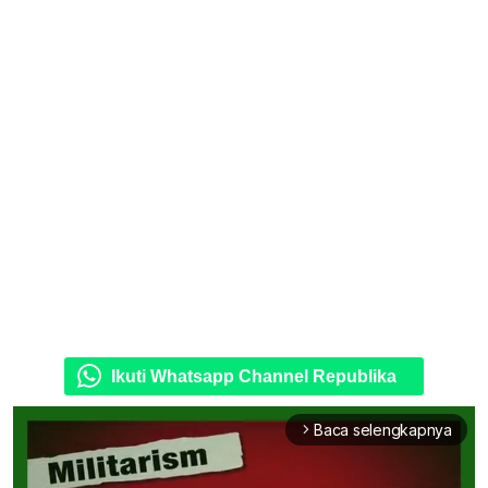
Ikuti Whatsapp Channel Republika
Baca selengkapnya
arrow_forward_ios