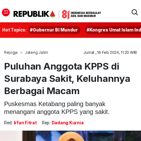
Hot Topics:
#Gubernur BI Mundur
#Kongres Umat Islam In
Rejogja
Jateng Jatim
Jumat , 16 Feb 2024, 11:20 WIB
Puluhan Anggota KPPS di
Surabaya Sakit, Keluhannya
Berbagai Macam
Puskesmas Ketabang paling banyak
menangani anggota KPPS yang sakit.
Red:
Irfan Fitrat
Rep:
Dadang Kurnia