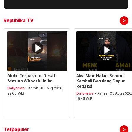
>
Republika TV
Mobil Terbakar di Dekat
Aksi Main Hakim Sendiri
Stasiun Whoosh Halim
Kembali Berulang Dapur
Redaksi
Dailynews
- Kamis , 06 Aug 2026,
22:00 WIB
Dailynews
- Kamis , 06 Aug 2026
19:45 WIB
>
Terpopuler