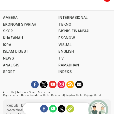
AMEERA
INTERNASIONAL
EKONOMI SYARIAH
TEKNO
SKOR
BISNIS FINANSIAL
KHAZANAH
ESGNOW
IQRA
VISUAL
ISLAM DIGEST
ENGLISH
NEWS
TV
ANALISIS
RAMADHAN
SPORT
INDEKS
About Us
|
Pedoman Siber
|
Disclaimer
Republika.id
|
Ihram.republika.co.id
|
Retizen.id
|
Rejabar.co.id
|
Rejogja.co.id
|
Republika telah diverifikasi oleh Dewan Pers
Sertifikat Nomor 1058/DP-Verifikasi/K/XII/2022