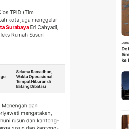
Kios TPID (Tim
ntah kota juga menggelar
ta Surabaya
Eri Cahyadi,
pleks Rumah Susun
Juma
Det
Sim
ke H
Selama Ramadhan,
ogo
Waktu Operasional
Tempat Hiburan di
Batang Dibatasi
an Menengah dan
riyawati mengatakan,
huni rusun dan kantong-
arga rusun dan kantong-