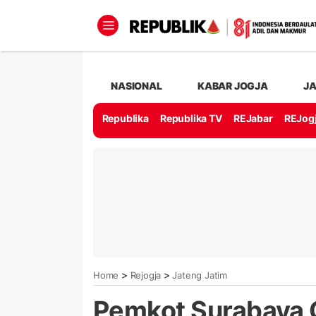
NASIONAL
KABAR JOGJA
J
Republika
Republika TV
REJabar
REJog
>
>
Home
Rejogja
Jateng Jatim
Pemkot Surabaya G