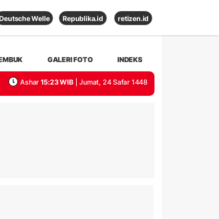
Deutsche Welle
Republika.id
retizen.id
EMBUK
GALERI FOTO
INDEKS
Ashar
15:23 WIB
| Jumat, 24 Safar 1448