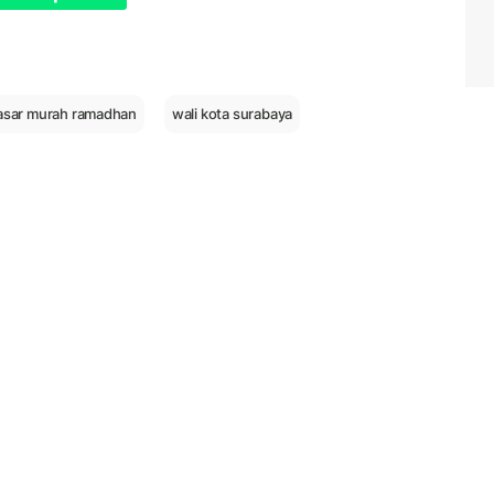
asar murah ramadhan
wali kota surabaya