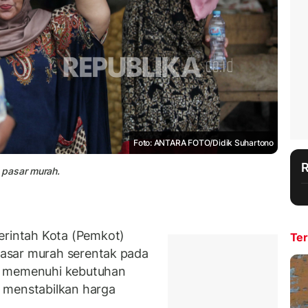
Foto: ANTARA FOTO/Didik Suhartono
 pasar murah.
intah Kota (Pemkot)
Ter
asar murah serentak pada
u memenuhi kebutuhan
 menstabilkan harga