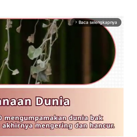
Baca selengkapnya
arrow_forward_ios