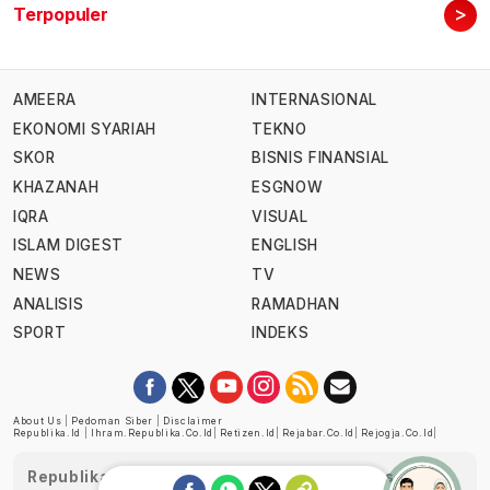
>
Terpopuler
AMEERA
INTERNASIONAL
EKONOMI SYARIAH
TEKNO
SKOR
BISNIS FINANSIAL
KHAZANAH
ESGNOW
IQRA
VISUAL
ISLAM DIGEST
ENGLISH
NEWS
TV
ANALISIS
RAMADHAN
SPORT
INDEKS
About Us
|
Pedoman Siber
|
Disclaimer
Republika.id
|
Ihram.republika.co.id
|
Retizen.id
|
Rejabar.co.id
|
Rejogja.co.id
|
Republika telah diverifikasi oleh Dewan Pers