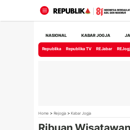
NASIONAL
KABAR JOGJA
J
Republika
Republika TV
REJabar
REJog
>
>
Home
Rejogja
Kabar Jogja
Ribuan Wisatawa