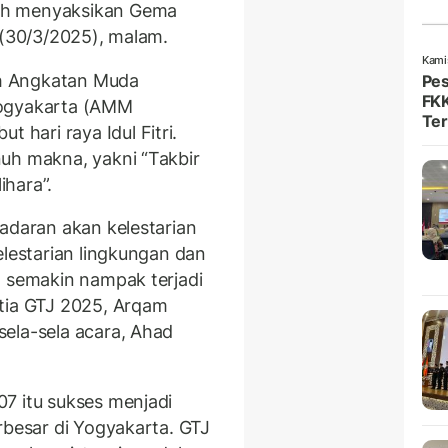
ah menyaksikan Gema
 (30/3/2025), malam.
Kami
leh Angkatan Muda
Pes
FKK
ogyakarta (AMM
Ter
hari raya Idul Fitri.
uh makna, yakni “Takbir
ihara”.
adaran akan kelestarian
elestarian lingkungan dan
g semakin nampak terjadi
itia GTJ 2025, Arqam
ela-sela acara, Ahad
7 itu sukses menjadi
rbesar di Yogyakarta. GTJ