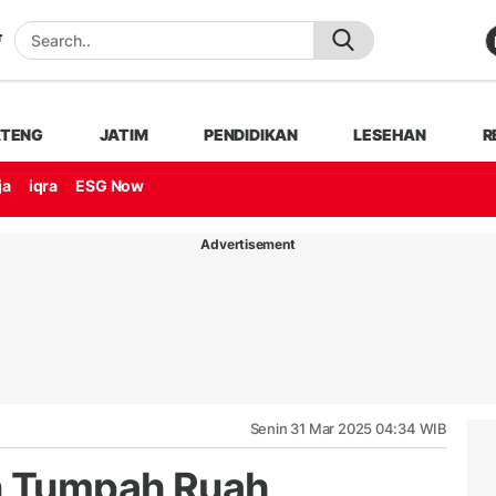
ATENG
JATIM
PENDIDIKAN
LESEHAN
R
ja
iqra
ESG Now
Advertisement
Senin 31 Mar 2025 04:34 WIB
n Tumpah Ruah