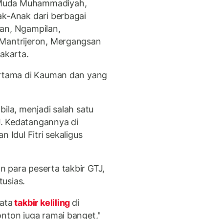
 Muda Muhammadiyah,
ak-Anak dari berbagai
nan, Ngampilan,
 Mantrijeron, Mergangsan
yakarta.
ertama di Kauman dan yang
.
ila, menjadi salah satu
. Kedatangannya di
 Idul Fitri sekaligus
 para peserta takbir GTJ,
usias.
ata
takbir keliling
di
onton juga ramai banget,"