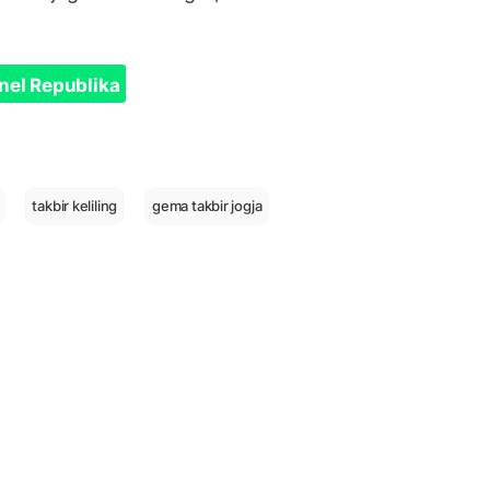
nel Republika
takbir keliling
gema takbir jogja