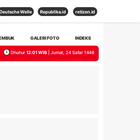
Deutsche Welle
Republika.id
retizen.id
EMBUK
GALERI FOTO
INDEKS
Dhuhur
12:01 WIB
| Jumat, 24 Safar 1448