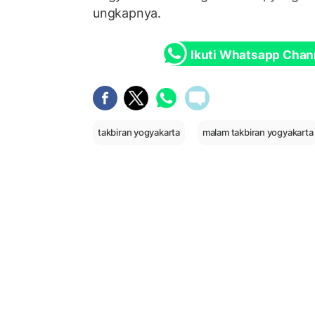
ungkapnya.
Ikuti Whatsapp Chan
takbiran yogyakarta
malam takbiran yogyakarta