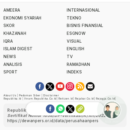
AMEERA
INTERNASIONAL
EKONOMI SYARIAH
TEKNO
SKOR
BISNIS FINANSIAL
KHAZANAH
ESGNOW
IQRA
VISUAL
ISLAM DIGEST
ENGLISH
NEWS
TV
ANALISIS
RAMADHAN
SPORT
INDEKS
About Us
|
Pedoman Siber
|
Disclaimer
Republika.id
|
Ihram.republika.co.id
|
Retizen.id
|
Rejabar.co.id
|
Rejogja.co.id
|
Republika telah diverifikasi oleh Dewan Pers
Sertifikat Nomor 1058/DP-Verifikasi/K/XII/2022
https://dewanpers.or.id/data/perusahaanpers
Ask me!