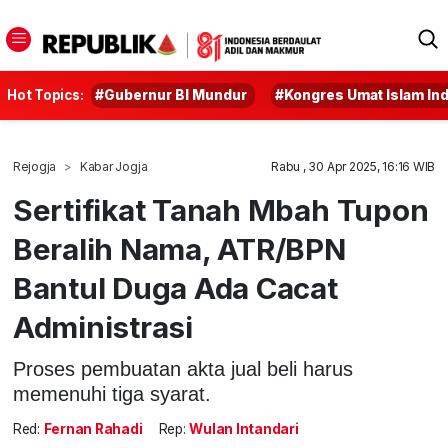
Hot Topics:
#Gubernur BI Mundur
#Kongres Umat Islam In
Rejogja
Kabar Jogja
Rabu , 30 Apr 2025, 16:16 WIB
Sertifikat Tanah Mbah Tupon
Beralih Nama, ATR/BPN
Bantul Duga Ada Cacat
Administrasi
Proses pembuatan akta jual beli harus
memenuhi tiga syarat.
Red:
Fernan Rahadi
Rep:
Wulan Intandari