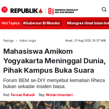
Hot Topics:
#Gubernur BI Mundur
#Kongres Umat Islam In
Rejogja
Kabar Jogja
Ahad , 31 Aug 2025, 19:37 WIB
Mahasiswa Amikom
Yogyakarta Meninggal Dunia,
Pihak Kampus Buka Suara
Forum BEM se-DIY menyebut kematian Rheza
bukan sekadar insiden biasa.
Red:
Fernan Rahadi
Rep:
Wulan Intandari