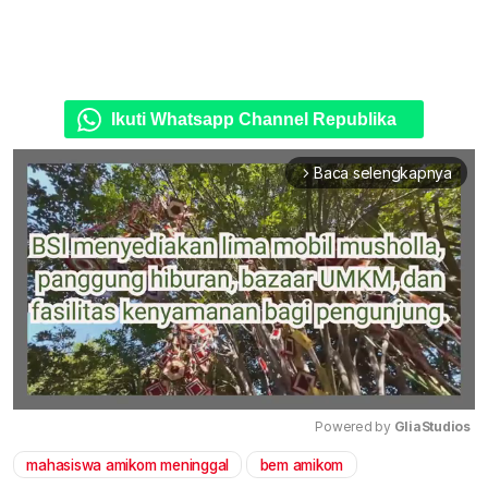
Ikuti Whatsapp Channel Republika
Baca selengkapnya
arrow_forward_ios
Powered by 
GliaStudios
mahasiswa amikom meninggal
bem amikom
Mute