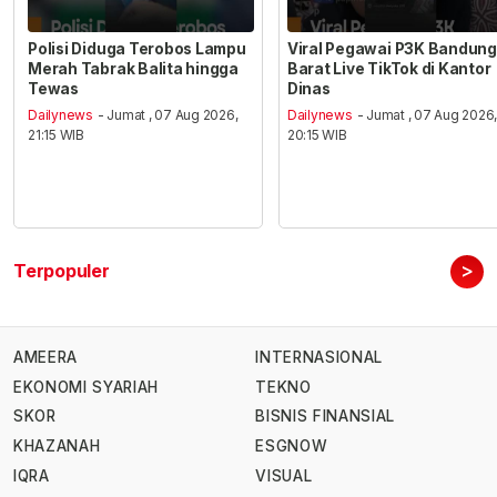
Polisi Diduga Terobos Lampu
Viral Pegawai P3K Bandung
Merah Tabrak Balita hingga
Barat Live TikTok di Kantor
Tewas
Dinas
Dailynews
- Jumat , 07 Aug 2026,
Dailynews
- Jumat , 07 Aug 2026
21:15 WIB
20:15 WIB
>
Terpopuler
AMEERA
INTERNASIONAL
EKONOMI SYARIAH
TEKNO
SKOR
BISNIS FINANSIAL
KHAZANAH
ESGNOW
IQRA
VISUAL