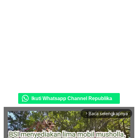
Ikuti Whatsapp Channel Republika
Baca selengkapnya
arrow_forward_ios