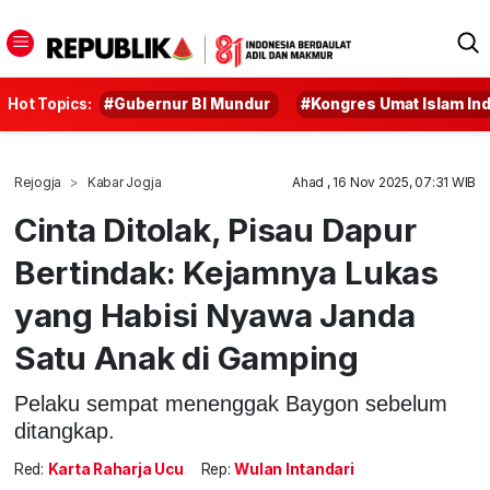
Hot Topics:
#Gubernur BI Mundur
#Kongres Umat Islam In
Rejogja
Kabar Jogja
Ahad , 16 Nov 2025, 07:31 WIB
Cinta Ditolak, Pisau Dapur
Bertindak: Kejamnya Lukas
yang Habisi Nyawa Janda
Satu Anak di Gamping
Pelaku sempat menenggak Baygon sebelum
ditangkap.
Red:
Karta Raharja Ucu
Rep:
Wulan Intandari