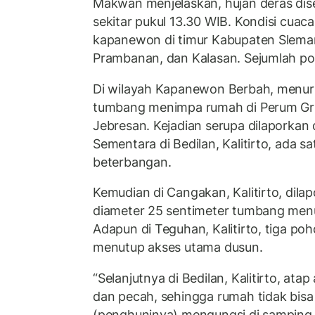
Makwan menjelaskan, hujan deras dise
sekitar pukul 13.30 WIB. Kondisi cuaca
kapanewon di timur Kabupaten Sleman
Prambanan, dan Kalasan. Sejumlah p
Di wilayah Kapanewon Berbah, menu
tumbang menimpa rumah di Perum Gri
Jebresan. Kejadian serupa dilaporkan d
Sementara di Bedilan, Kalitirto, ada 
beterbangan.
Kemudian di Cangakan, Kalitirto, dila
diameter 25 sentimeter tumbang menu
Adapun di Teguhan, Kalitirto, tiga p
menutup akses utama dusun.
“Selanjutnya di Bedilan, Kalitirto, at
dan pecah, sehingga rumah tidak bisa
(penghuninya) mengungsi di samping 