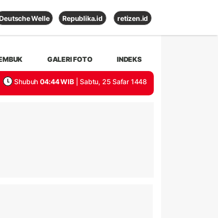
Deutsche Welle
Republika.id
retizen.id
EMBUK
GALERI FOTO
INDEKS
Shubuh
04:44 WIB
| Sabtu, 25 Safar 1448