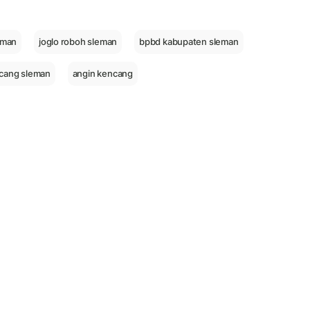
eman
joglo roboh sleman
bpbd kabupaten sleman
ncang sleman
angin kencang