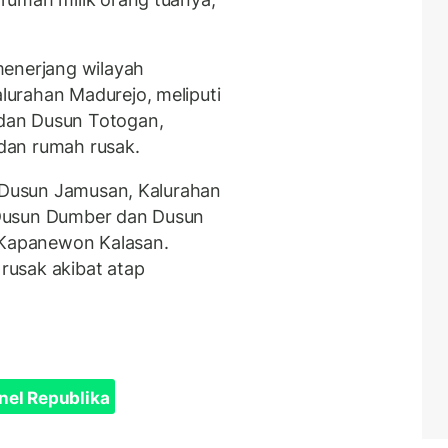
menerjang wilayah
urahan Madurejo, meliputi
dan Dusun Totogan,
dan rumah rusak.
h Dusun Jamusan, Kalurahan
Dusun Dumber dan Dusun
, Kapanewon Kalasan.
usak akibat atap
nel Republika