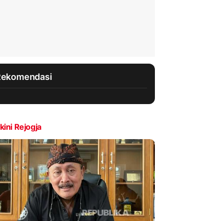
Rekomendasi
kini Rejogja