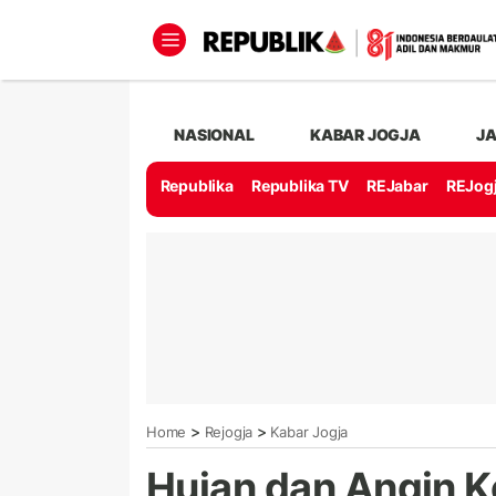
NASIONAL
KABAR JOGJA
J
Republika
Republika TV
REJabar
REJog
>
>
Home
Rejogja
Kabar Jogja
Hujan dan Angin K