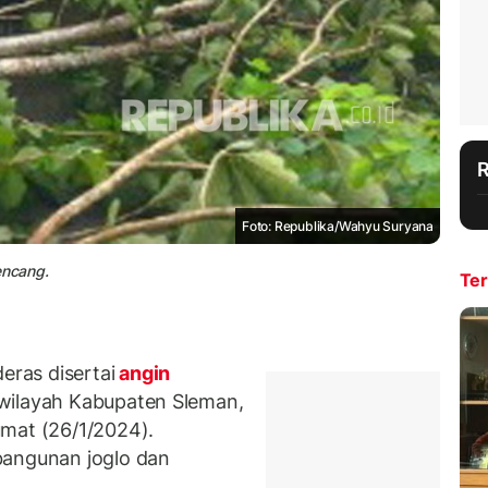
Foto: Republika/Wahyu Suryana
encang.
Ter
ras disertai
angin
 wilayah Kabupaten Sleman,
umat (26/1/2024).
bangunan joglo dan