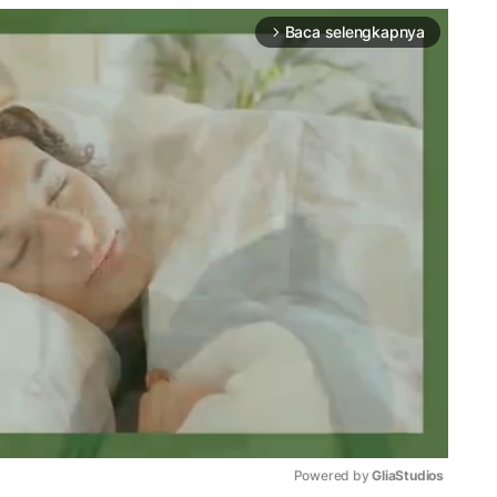
Baca selengkapnya
arrow_forward_ios
Powered by 
GliaStudios