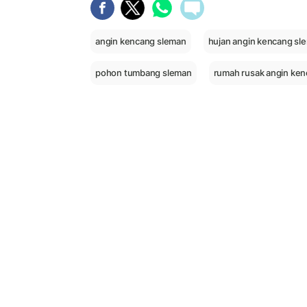
angin kencang sleman
hujan angin kencang sl
pohon tumbang sleman
rumah rusak angin ke