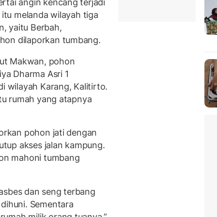
rtai angin kencang terjadi
 itu melanda wilayah tiga
, yaitu Berbah,
ohon dilaporkan tumbang.
rut Makwan, pohon
ya Dharma Asri 1
i wilayah Karang, Kalitirto.
satu rumah yang atapnya
porkan pohon jati dengan
tup akses jalan kampung.
ohon mahoni tumbang
ap asbes dan seng terbang
 dihuni. Sementara
rumah milik orang tuanya,”