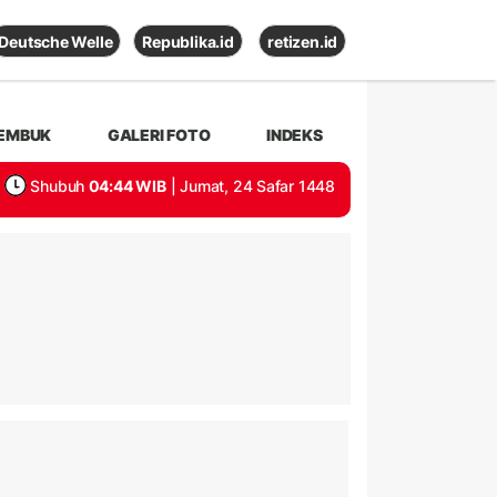
Deutsche Welle
Republika.id
retizen.id
EMBUK
GALERI FOTO
INDEKS
Shubuh
04:44 WIB
| Jumat, 24 Safar 1448