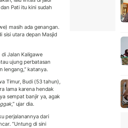
an Pati itu kini sudah
gawe) masih ada genangan.
i sisi utara depan Masjid
 di Jalan Kaligawe
atau ujung perbatasan
n lengang,” katanya.
a Timur, Budi (53 tahun),
ura lama karena hendak
ya sempat banjir ya, agak
ggak
,” ujar dia.
u perjalanannya dari
car. “Untung di sini