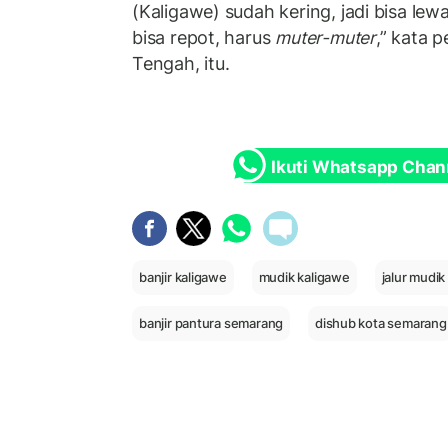
(Kaligawe) sudah kering, jadi bisa lewat
bisa repot, harus
muter-muter
,” kata 
Tengah, itu.
Ikuti Whatsapp Chan
banjir kaligawe
mudik kaligawe
jalur mudik
banjir pantura semarang
dishub kota semarang