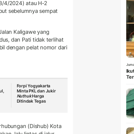
8/4/2024) atau H-2
rsebut sebelumnya sempat
 Jalan Kaligawe yang
, dan Pati tidak terlihat
il dengan pelat nomor dari
Juma
Iku
Ter
Forpi Yogyakarta
l,
Minta PKL dan Jukir
Nuthuk
Harga
Ditindak Tegas
erhubungan (Dishub) Kota
, lalu lintas di jalur