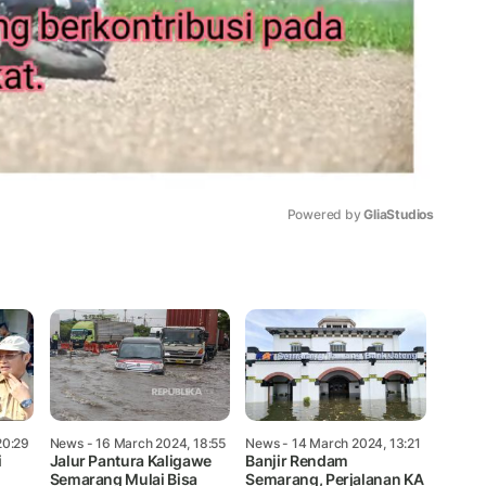
Powered by 
GliaStudios
Mute
20:29
News
- 16 March 2024, 18:55
News
- 14 March 2024, 13:21
i
Jalur Pantura Kaligawe
Banjir Rendam
Semarang Mulai Bisa
Semarang, Perjalanan KA