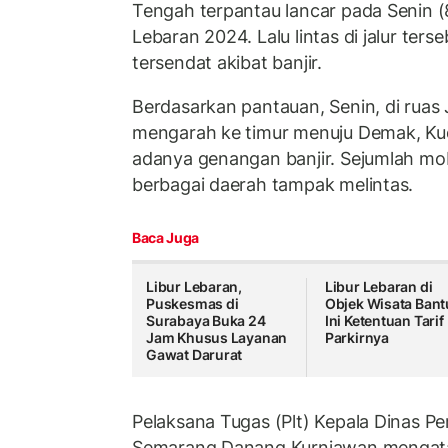
Tengah terpantau lancar pada Senin (
Lebaran 2024. Lalu lintas di jalur te
tersendat akibat banjir.
Berdasarkan pantauan, Senin, di ruas
mengarah ke timur menuju Demak, Kudus
adanya genangan banjir. Sejumlah mob
berbagai daerah tampak melintas.
Baca Juga
Libur Lebaran,
Libur Lebaran di
Puskesmas di
Objek Wisata Bantu
Surabaya Buka 24
Ini Ketentuan Tarif
Jam Khusus Layanan
Parkirnya
Gawat Darurat
Pelaksana Tugas (Plt) Kepala Dinas P
Semarang Danang Kurniawan mengatakan