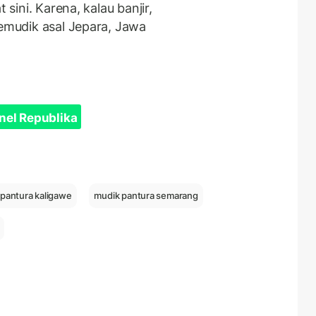
 sini. Karena, kalau banjir,
pemudik asal Jepara, Jawa
nel Republika
 pantura kaligawe
mudik pantura semarang