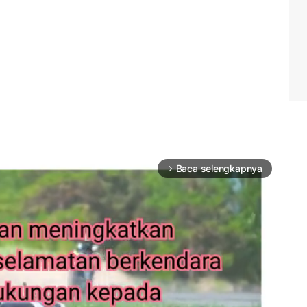
Baca selengkapnya
arrow_forward_ios