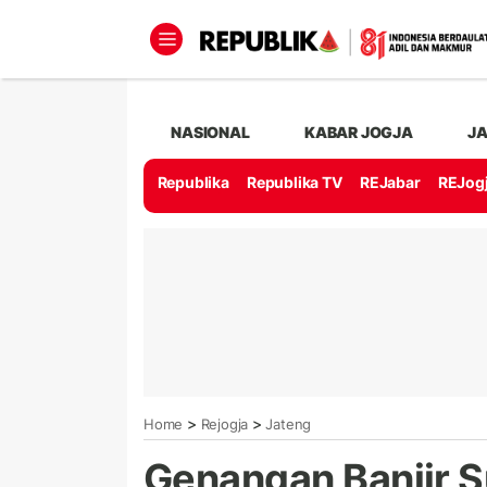
NASIONAL
KABAR JOGJA
J
Republika
Republika TV
REJabar
REJog
>
>
Home
Rejogja
Jateng
Genangan Banjir Su