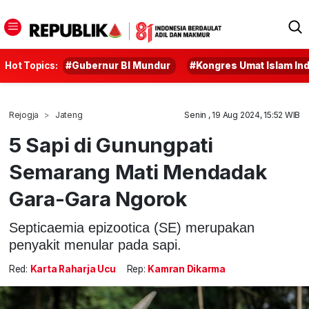
Hot Topics:
#Gubernur BI Mundur
#Kongres Umat Islam In
Rejogja
Jateng
Senin , 19 Aug 2024, 15:52 WIB
5 Sapi di Gunungpati
Semarang Mati Mendadak
Gara-Gara Ngorok
Septicaemia epizootica (SE) merupakan
penyakit menular pada sapi.
Red:
Karta Raharja Ucu
Rep:
Kamran Dikarma