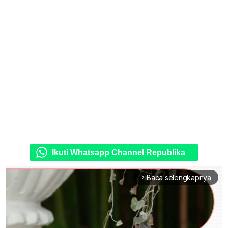
Ikuti Whatsapp Channel Republika
Baca selengkapnya
arrow_forward_ios